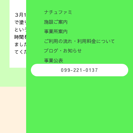
ナチュファミ
３月14日（月）は描いて遊ぼうということで皆
施設ご案内
で塗り絵に挑戦しました！！微細運動を楽しもう
という事でそれぞれクレヨンで挑戦です(^_-)-☆
事業所案内
時間をかけて取り組み、春の作品を仕上げてくれ
ご利用の流れ・利用料金について
ましたよ(^_-)-☆壁面に飾るので楽しみにしてい
ブログ・お知らせ
てくださいね
事業公表
099-221-0137