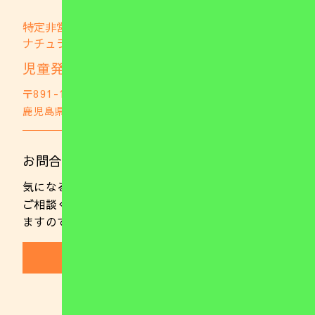
特定非営利活動法人
ナチュラブファミリー
児童発達支援事業所 ナチュファミ
〒891-1105
鹿児島県鹿児島市郡山町703
GoogleMap
お問合わせはこちら
気になることやご不明な点がありましたらお気軽に
ご相談ください。 また、随時ご見学を行っており
ますのでお気軽にお電話ください。
(099)221-0137