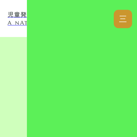
児童発達支援事業所 ナチュファミ
三
A NATURAL LOVER FAMILY
カテゴリー
リンク集
児童発達支援
放課後等デイ
日記
自己評価表