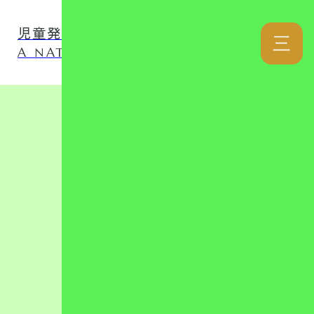
児童発達支援事業所 ナチュファミ
三
A NATURAL LOVER FAMILY
カテゴリー
リンク集
児童発達支援
放課後等デイ
日記
自己評価表