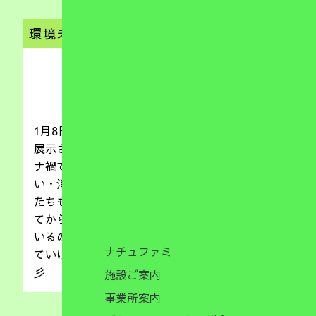
環境未来館
（放デイ）
2022.01.08
1月8日（土）は環境未来館に出かけました！！
展示されているものに興味津々の子供たち。コロ
ナ禍ではありましたが、マスク・手洗い・うが
い・消毒・換気の徹底に努めながらの外出に子供
たちも笑みを浮かべて参加(*^▽^*)事業所に戻っ
てからも、しっかりと手洗い・うがいを励行して
いるのでした(*^_^*)今後も、色々な経験を重ね
ナチュファミ
ていけるよう環境を整えていけたらと思います☆
彡
施設ご案内
事業所案内