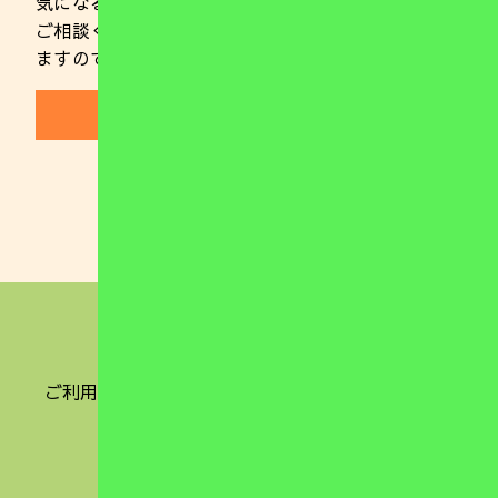
気になることやご不明な点がありましたらお気軽に
ご相談ください。 また、随時ご見学を行っており
ますのでお気軽にお電話ください。
(099)221-0137
ナチュファミ
施設ご案内
事業所案内
ご利用の流れ・利用料金について
ブログ・お知らせ
事業公表