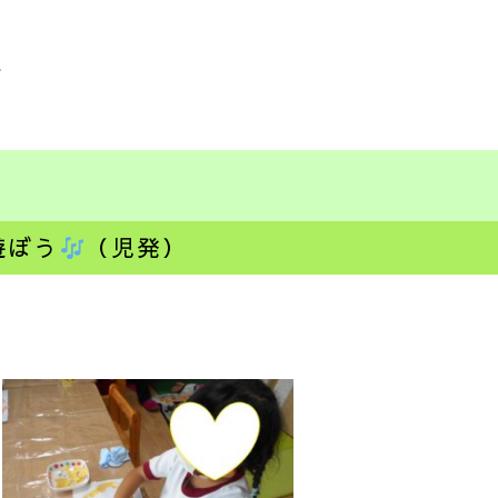
ミ
遊ぼう
（児発）