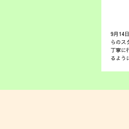
9月1
らのス
丁寧に
るよう