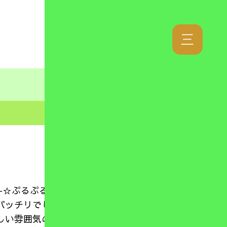
三
2021.07.19
-)-☆ぷるぷるボールの感触を楽しんでいたお
チリでしたよ(^_-)-☆色への認識もあ
しい雰囲気の中で取り組むことができていた