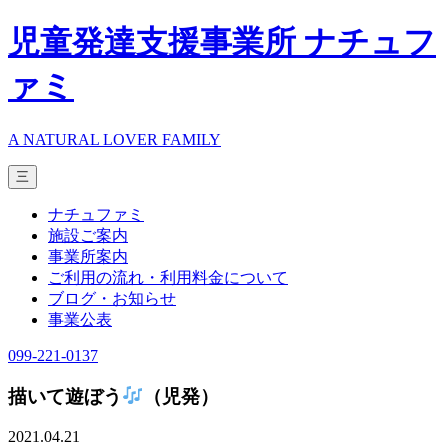
児童発達支援事業所 ナチュフ
ァミ
A NATURAL LOVER FAMILY
三
ナチュファミ
施設ご案内
事業所案内
ご利用の流れ・利用料金について
ブログ・お知らせ
事業公表
099-221-0137
描いて遊ぼう
（児発）
2021.04.21