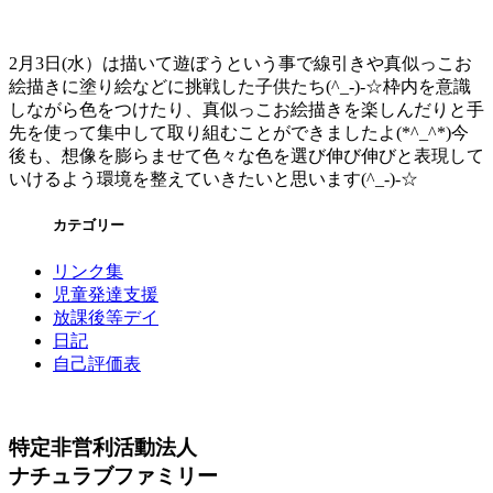
2月3日(水）は描いて遊ぼうという事で線引きや真似っこお
絵描きに塗り絵などに挑戦した子供たち(^_-)-☆枠内を意識
しながら色をつけたり、真似っこお絵描きを楽しんだりと手
先を使って集中して取り組むことができましたよ(*^_^*)今
後も、想像を膨らませて色々な色を選び伸び伸びと表現して
いけるよう環境を整えていきたいと思います(^_-)-☆
カテゴリー
リンク集
児童発達支援
放課後等デイ
日記
自己評価表
特定非営利活動法人
ナチュラブファミリー