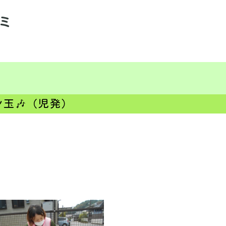
ミ
玉🎶（児発）