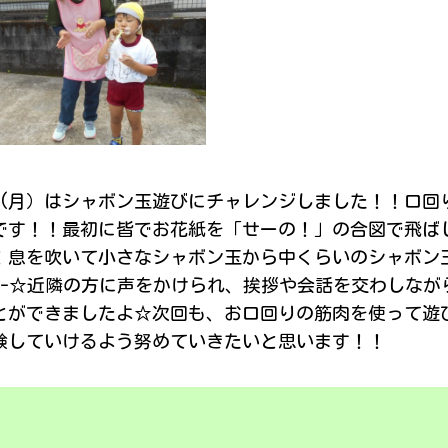
4日(月）はシャボン玉遊びにチャレンジしました！！口
です！！最初に皆でお花紙を「せーの！」の合図で飛ば
！息を吹いて小さなシャボン玉から中くらいのシャボン
_-)-☆近隣の方に声をかけられ、挨拶や会話を交わしな
とができましたよ☆次回も、お口回りの筋肉を使って遊
験していけるよう努めていきたいと思います！！