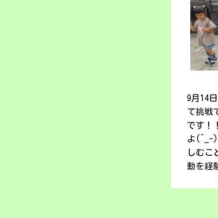
9月1
て挑戦
です！
よ(^
しむこ
動を経