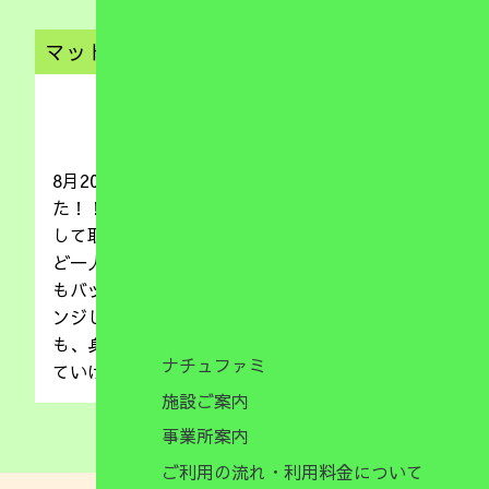
マット運動
（児発）
2020.08.20
8月20日（木）はマット運動にチャレンジしまし
た！！自分の身体の使い方を知ることをねらいと
して取り組みました！！横転や前転、お尻歩きな
ど一人ひとり順番を守りながら最後の決めポーズ
もバッチリでしたよ！！また、綱引きにもチャレ
ンジした子供たちは元気いっぱいです！！次回
も、身体を自由に動かしていけるよう経験を重ね
ナチュファミ
ていけたらと思います！！
施設ご案内
事業所案内
ご利用の流れ・利用料金について