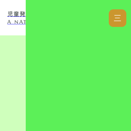
児童発達支援事業所 ナチュファミ
三
A NATURAL LOVER FAMILY
カテゴリー
リンク集
児童発達支援
放課後等デイ
日記
自己評価表