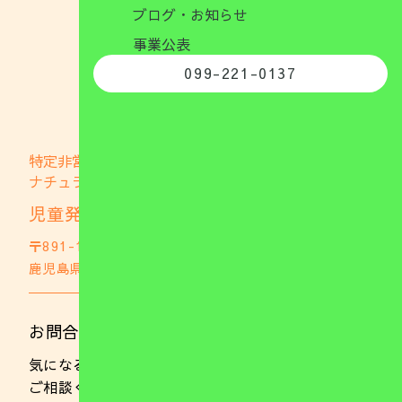
ブログ・お知らせ
事業公表
099-221-0137
特定非営利活動法人
ナチュラブファミリー
児童発達支援事業所 ナチュファミ
〒891-1105
鹿児島県鹿児島市郡山町703
GoogleMap
お問合わせはこちら
気になることやご不明な点がありましたらお気軽に
ご相談ください。 また、随時ご見学を行っており