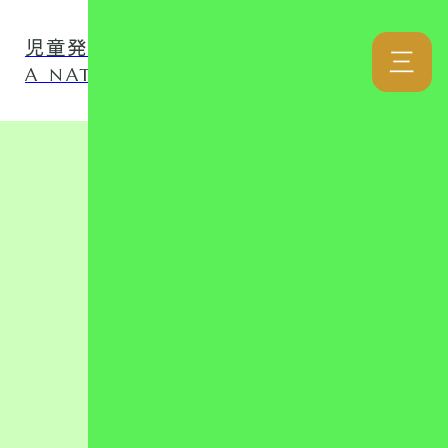
児童発達支援事業所 ナチュファミ
三
A NATURAL LOVER FAMILY
カテゴリー
リンク集
児童発達支援
放課後等デイ
日記
自己評価表