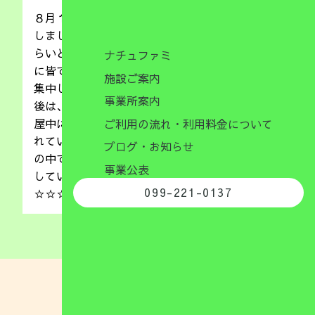
８月１１日（火）は午後からドミノにチャレンジ
しました！！集中力とバランス感覚を養う事をね
らいとして取り組みました！！カラーテープの上
ナチュファミ
に皆で協力してドミノを並べる作業に子供たちも
施設ご案内
集中して取り組むことができましたよ(^_-)-☆最
事業所案内
後は、「せーの！！」の合図でドミノを倒して部
屋中に並べたドミノが一斉に倒れていく姿に見と
ご利用の流れ・利用料金について
れているのでした(^_-)-☆今後も、楽しい雰囲気
ブログ・お知らせ
の中で達成感を味わいながら、色々な活動に挑戦
事業公表
していけるよう環境を整えていきたいと思います
099-221-0137
☆☆☆