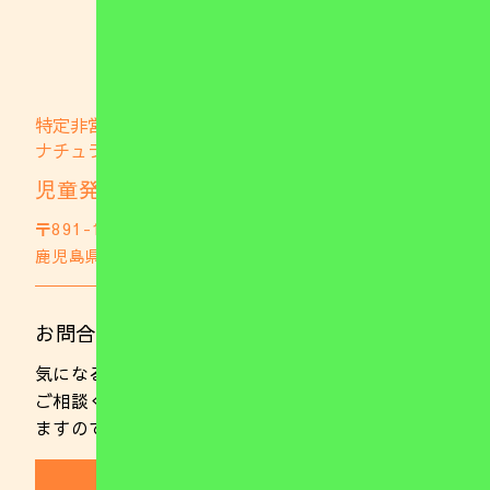
特定非営利活動法人
ナチュラブファミリー
児童発達支援事業所 ナチュファミ
〒891-1105
鹿児島県鹿児島市郡山町703
GoogleMap
お問合わせはこちら
気になることやご不明な点がありましたらお気軽に
ご相談ください。 また、随時ご見学を行っており
ますのでお気軽にお電話ください。
(099)221-0137