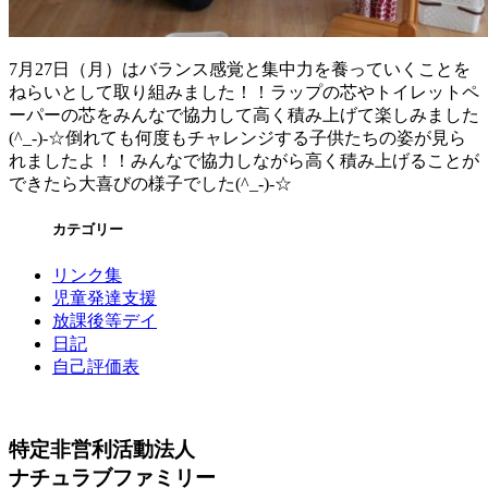
7月27日（月）はバランス感覚と集中力を養っていくことを
ねらいとして取り組みました！！ラップの芯やトイレットペ
ーパーの芯をみんなで協力して高く積み上げて楽しみました
(^_-)-☆倒れても何度もチャレンジする子供たちの姿が見ら
れましたよ！！みんなで協力しながら高く積み上げることが
できたら大喜びの様子でした(^_-)-☆
カテゴリー
リンク集
児童発達支援
放課後等デイ
日記
自己評価表
特定非営利活動法人
ナチュラブファミリー