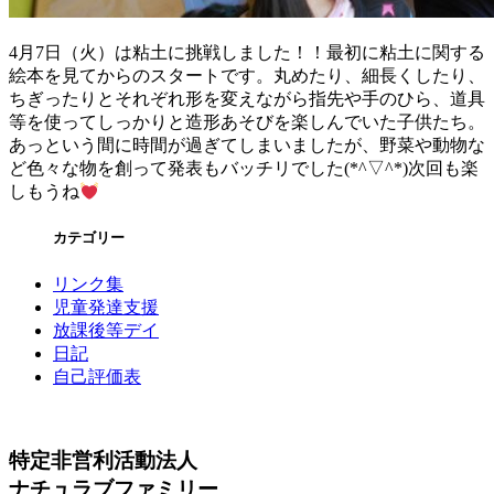
4月7日（火）は粘土に挑戦しました！！最初に粘土に関する
絵本を見てからのスタートです。丸めたり、細長くしたり、
ちぎったりとそれぞれ形を変えながら指先や手のひら、道具
等を使ってしっかりと造形あそびを楽しんでいた子供たち。
あっという間に時間が過ぎてしまいましたが、野菜や動物な
ど色々な物を創って発表もバッチリでした(*^▽^*)次回も楽
しもうね
カテゴリー
リンク集
児童発達支援
放課後等デイ
日記
自己評価表
特定非営利活動法人
ナチュラブファミリー