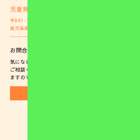
児童発達支援事業所 ナチュファミ
〒891-1105
鹿児島県鹿児島市郡山町703
GoogleMap
お問合わせはこちら
気になることやご不明な点がありましたらお気軽に
ご相談ください。 また、随時ご見学を行っており
ますのでお気軽にお電話ください。
(099)221-0137