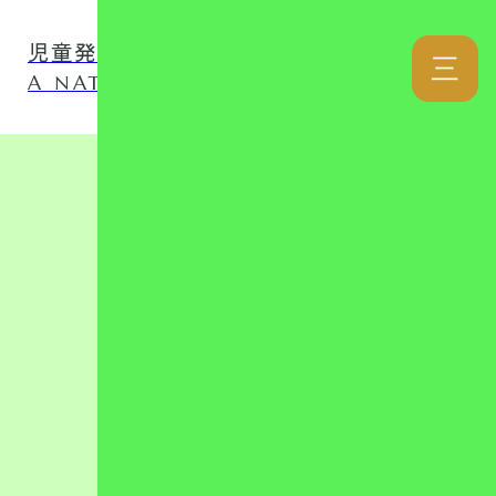
児童発達支援事業所 ナチュファミ
三
A NATURAL LOVER FAMILY
カテゴリー
リンク集
児童発達支援
放課後等デイ
日記
自己評価表