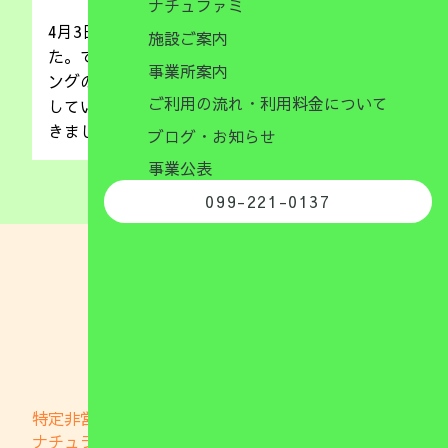
ナチュファミ
4月3日（金）は室内ゲームにチャレンジしまし
施設ご案内
た。でこぼこ道を渡り、トンネルをくぐって、ト
事業所案内
ングの練習、輪投げや新聞紙プールで存分に満喫
ご利用の流れ・利用料金について
していた子供たち。時間いっぱい楽しむことがで
きましたよ☆☆☆次回もお楽しみに💓
ブログ・お知らせ
事業公表
099-221-0137
特定非営利活動法人
ナチュラブファミリー