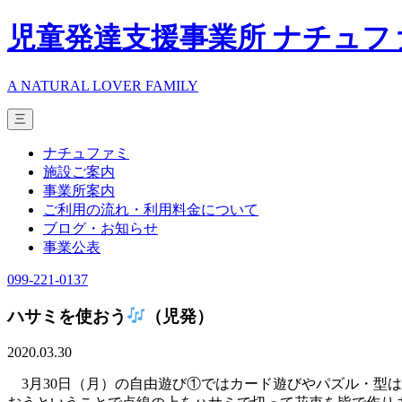
児童発達支援事業所 ナチュフ
A NATURAL LOVER FAMILY
三
ナチュファミ
施設ご案内
事業所案内
ご利用の流れ・利用料金について
ブログ・お知らせ
事業公表
099-221-0137
ハサミを使おう
（児発）
2020.03.30
3月30日（月）の自由遊び①ではカード遊びやパズル・