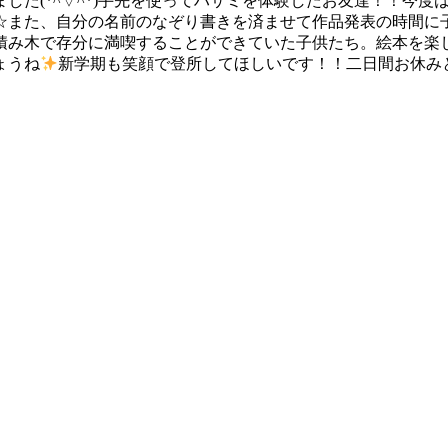
した(*^▽^*)手先を使ってハサミを体験したお友達！！今
☆また、自分の名前のなぞり書きを済ませて作品発表の時間に
積み木で存分に満喫することができていた子供たち。絵本を楽
ょうね
新学期も笑顔で登所してほしいです！！二日間お休み