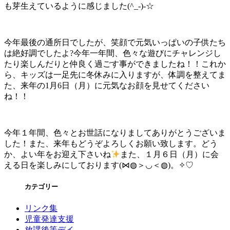
も芽生えているように感じました(^_-)-☆
今年最後の通所日でしたが、笑顔で元気いっぱいの子供たち
は絶好調でしたよ?今年一年間、色々な遊びにチャレンジし
たり楽しんだりと仲良く過ごす事ができましたね！！これか
ら、キッズは一足先に冬休みに入りますが、体調を整えてま
た、来年の1月6日（月）に元気なお顔を見せてください
ね！！
今年１年間、色々とお世話になりましてありがとうございま
した！また、来年もどうぞよろしくお願い致します。どう
か、よい年をお迎え下さいね
また、１月６日（月）に会
える日を楽しみにしております(⋈◍＞◡＜◍)。✧♡
カテゴリー
リンク集
児童発達支援
放課後等デイ