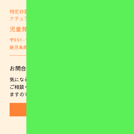
特定非営利活動法人
ナチュラブファミリー
児童発達支援事業所 ナチュファミ
〒891-1105
鹿児島県鹿児島市郡山町703
GoogleMap
お問合わせはこちら
気になることやご不明な点がありましたらお気軽に
ご相談ください。 また、随時ご見学を行っており
ますのでお気軽にお電話ください。
(099)221-0137