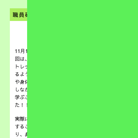
職員研修
2019.11.19
11月19日（火）に職員研修を実施しました。今
回は、ピラティスの先生をお招きして、実際にス
トレッチや身体のボディーイメージを高めていけ
るよう、身体の使い方や姿勢保持、ストレス発散
や身体の緊張を解しながら呼吸法など実際に体験
しながら身体に負担がかからない方法など色々と
学ぶことができ、とても貴重な時間となりまし
た！！
実際に体験することで、心身ともにリフレッシュ
することができ、実施後は、呼吸が楽になった
り、身体が軽くなったりと身体の違いに気づくこ