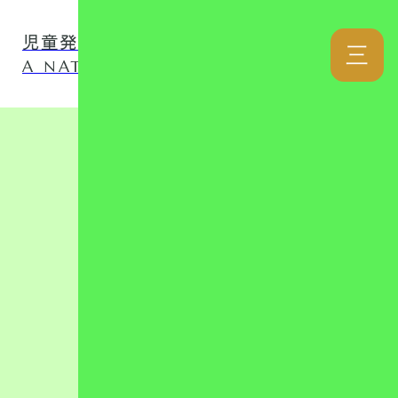
児童発達支援事業所 ナチュファミ
三
A NATURAL LOVER FAMILY
カテゴリー
リンク集
児童発達支援
放課後等デイ
日記
自己評価表