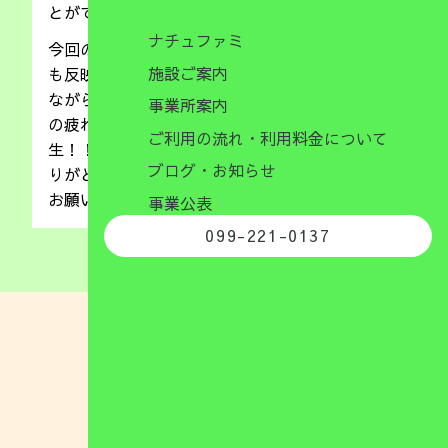
とができました(*^▽^*)
ナチュファミ
今回の研修で学んだことを、ナチュの子供たちに
施設ご案内
も反映していきたいと思いました！！音楽を流し
ながら、身体を意識して動かすことができ、日頃
事業所案内
の疲れも吹っ飛んだように感じました。森田先
ご利用の流れ・利用料金について
生！！今日はお忙しい中、ピラティスのご指導あ
ブログ・お知らせ
りがとうございました！！今後ともどうぞ宜しく
お願いいたしますm(__)m
事業公表
099-221-0137