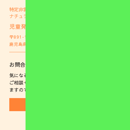
特定非営利活動法人
ナチュラブファミリー
児童発達支援事業所 ナチュファミ
〒891-1105
鹿児島県鹿児島市郡山町703
GoogleMap
お問合わせはこちら
気になることやご不明な点がありましたらお気軽に
ご相談ください。 また、随時ご見学を行っており
ますのでお気軽にお電話ください。
(099)221-0137