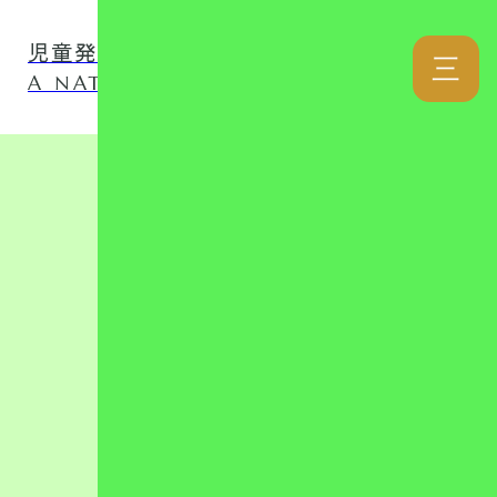
児童発達支援事業所 ナチュファミ
三
A NATURAL LOVER FAMILY
カテゴリー
リンク集
児童発達支援
放課後等デイ
日記
自己評価表