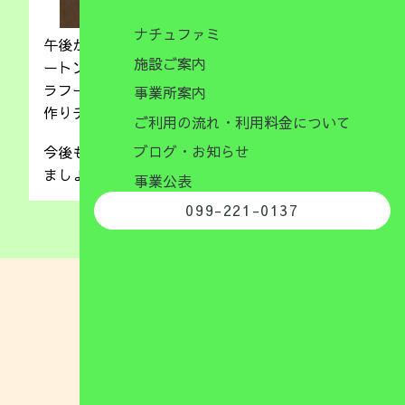
ナチュファミ
午後からは、ドッジボールやサーキットで、カラ
施設ご案内
ートンネルやトランポリンにバランスボール、フ
ラフープ、一本橋、マットなどを並べてコースを
事業所案内
作りチャレンジすることができましたよ(^_-)-☆
ご利用の流れ・利用料金について
ブログ・お知らせ
今後も、色々な運動遊びに参加して楽しんでいき
ましょうね(*^_^*)
事業公表
099-221-0137