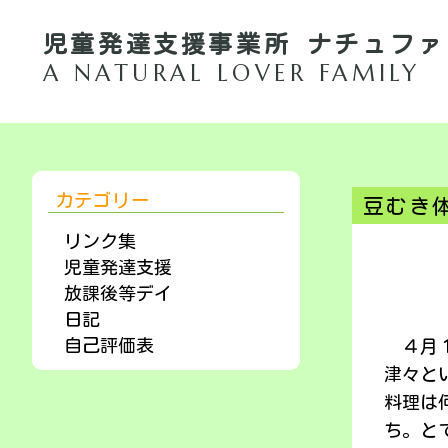
児童発達支援事業所 ナチュファ
A NATURAL LOVER FAMILY
カテゴリー
豆むき
リンク集
児童発達支援
放課後等デイ
日記
自己評価表
４月１
津々と
料理は
ち。と