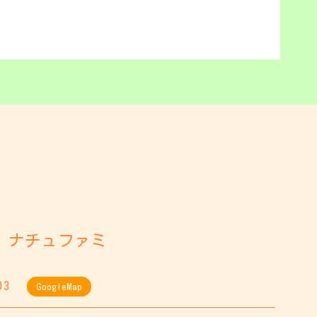
 ナチュファミ
03
GoogleMap